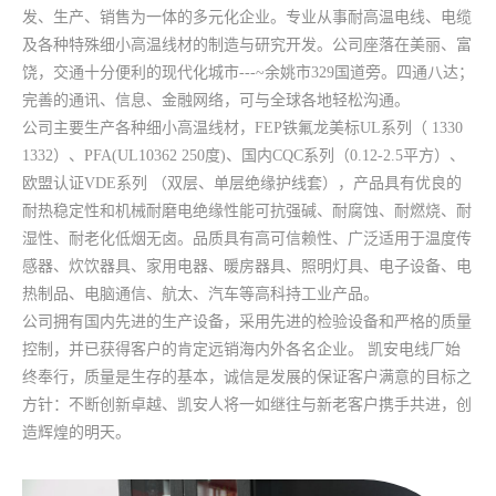
发、生产、销售为一体的多元化企业。专业从事耐高温电线、电缆
及各种特殊细小高温线材的制造与研究开发。公司座落在美丽、富
饶，交通十分便利的现代化城市---~余姚市329国道旁。四通八达；
完善的通讯、信息、金融网络，可与全球各地轻松沟通。
公司主要生产各种细小高温线材，FEP铁氟龙美标UL系列（ 1330
1332）、PFA(UL10362 250度)、国内CQC系列（0.12-2.5平方）、
欧盟认证VDE系列 （双层、单层绝缘护线套），产品具有优良的
耐热稳定性和机械耐磨电绝缘性能可抗强碱、耐腐蚀、耐燃烧、耐
湿性、耐老化低烟无卤。品质具有高可信赖性、广泛适用于温度传
感器、炊饮器具、家用电器、暖房器具、照明灯具、电子设备、电
热制品、电脑通信、航太、汽车等高科持工业产品。
公司拥有国内先进的生产设备，采用先进的检验设备和严格的质量
控制，并已获得客户的肯定远销海内外各名企业。 凯安电线厂始
终奉行，质量是生存的基本，诚信是发展的保证客户满意的目标之
方针：不断创新卓越、凯安人将一如继往与新老客户携手共进，创
造辉煌的明天。